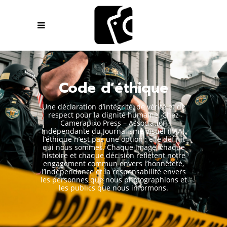
Code d’éthique
Une déclaration d’intégrité, de vérité et de
respect pour la dignité humaine. Chez
Camerapixo Press – Association
Indépendante du Journalisme Visuel (IVJA),
l’éthique n’est pas une option : elle définit
qui nous sommes. Chaque image, chaque
histoire et chaque décision reflètent notre
engagement commun envers l’honnêteté,
l’indépendance et la responsabilité envers
les personnes que nous photographions et
les publics que nous informons.