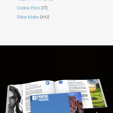
Codice Etico
(IT)
Etikai Kódex
(HU)