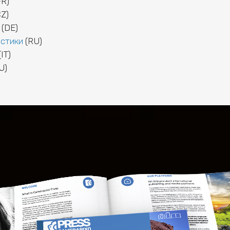
FR)
Z)
(DE)
стики
(RU)
IT)
U)