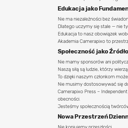
Edukacja jako Fundamen
Nie ma niezależności bez świado
Dlatego uczymy się stale — nie tyl
Edukacja to nasz obowiązek wobe
Akademia Camerapixo to przestrze
Społeczność jako Źródło
Nie mamy sponsorów ani polityc
Naszą siłą są ludzie, którzy wierz
To dzięki naszym członkom możem
Nie musimy dostosowywać się do
Camerapixo Press – Independent Vi
obecności.
Jesteśmy społecznością twórców
Nowa Przestrzeń Dzien
Nie kopiujemy przeszłości.