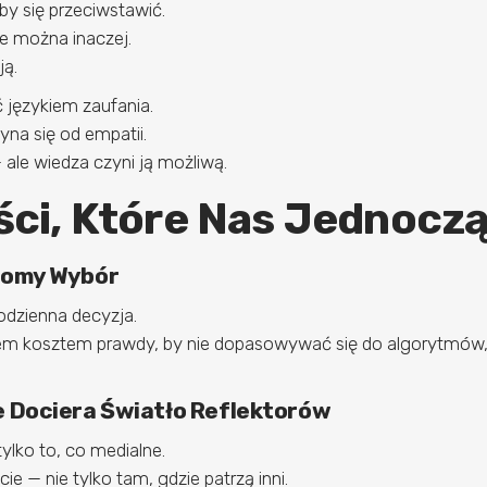
by się przeciwstawić.
e można inaczej.
ją.
 językiem zaufania.
yna się od empatii.
ale wiedza czyni ją możliwą.
ci, Które Nas Jednocz
domy Wybór
odzienna decyzja.
kiem kosztem prawdy, by nie dopasowywać się do algorytmó
e Dociera Światło Reflektorów
lko to, co medialne.
ie — nie tylko tam, gdzie patrzą inni.