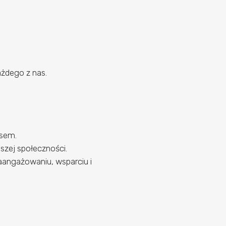
ażdego z nas.
asem.
zej społeczności.
zaangażowaniu, wsparciu i