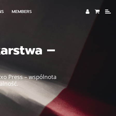
NS
MEMBERS
karstwa –
ixo Press – wspólnota
alność.