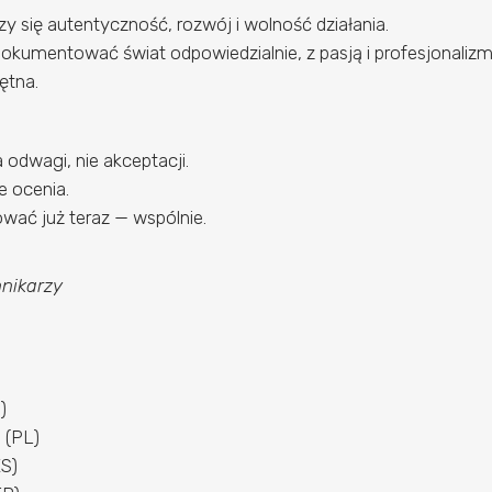
zy się autentyczność, rozwój i wolność działania.
 dokumentować świat odpowiedzialnie, z pasją i profesjonaliz
ętna.
odwagi, nie akceptacji.
e ocenia.
wać już teraz — wspólnie.
nikarzy
)
a
(PL)
S)