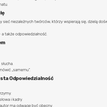
matu.
łę
sieć niezależnych twórców, którzy wspierają się, dzielą dośw
a także odpowiedzialność.
cem
.
 słucha.
 mówić „samemu”.
ista Odpowiedzialność
rzymy.
łowa i kadry.
 autor ma odwagę być obecny.