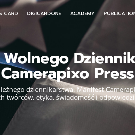
S CARD
DIGICARDONE
ACADEMY
PUBLICATIO
 Wolnego Dzienni
Camerapixo Press
ależnego dziennikarstwa. Manifest Camerap
h twórców, etyka, świadomość i odpowiedzi