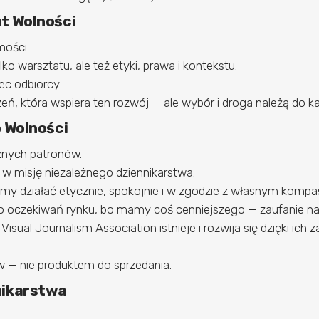
t Wolności
mości.
ko warsztatu, ale też etyki, prawa i kontekstu.
c odbiorcy.
ń, która wspiera ten rozwój — ale wybór i droga należą do k
 Wolności
znych patronów.
ą w misję niezależnego dziennikarstwa.
y działać etycznie, spokojnie i w zgodzie z własnym komp
 oczekiwań rynku, bo mamy coś cenniejszego — zaufanie nas
sual Journalism Association istnieje i rozwija się dzięki ich 
 — nie produktem do sprzedania.
nikarstwa