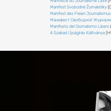
Manifeste du Journalisme Libre
(
Manifest Svobodné Žurnalistiky
(C
Manifest des Freien Journalismus
Манифест Свободной Журнали
Manifesto del Giornalismo Libero
(
A Szabad Újságírás Kiáltványa
(H